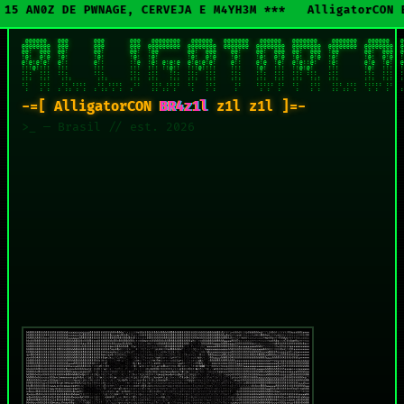
*** 15 AN0Z DE PWNAGE, CERVEJA E M4YH3M *** AlligatorC
 @@@@@@   @@@       @@@       @@@   @@@@@@@@   @@@@@@   @@@@@@@   @@@@@@   @@@@@@@    @@@@@@@   @@@@@@   @
@@@@@@@@  @@@       @@@       @@@  @@@@@@@@@  @@@@@@@@  @@@@@@@  @@@@@@@@  @@@@@@@@  @@@@@@@@  @@@@@@@@  @
@@!  @@@  @@!       @@!       @@!  !@@        @@!  @@@    @@!    @@!  @@@  @@!  @@@  !@@       @@!  @@@  @
!@!  @!@  !@!       !@!       !@!  !@!        !@!  @!@    !@!    !@!  @!@  !@!  @!@  !@!       !@!  @!@  !
@!@!@!@!  @!!       @!!       !!@  !@! @!@!@  @!@!@!@!    @!!    @!@  !@!  @!@!!@!   !@!       @!@  !@!  @
!!!@!!!!  !!!       !!!       !!!  !!! !!@!!  !!!@!!!!    !!!    !@!  !!!  !!@!@!    !!!       !@!  !!!  !
!!:  !!!  !!:       !!:       !!:  :!!   !!:  !!:  !!!    !!:    !!:  !!!  !!: :!!   :!!       !!:  !!!  !
:!:  !:!   :!:       :!:      :!:  :!:   !::  :!:  !:!    :!:    :!:  !:!  :!:  !:!  :!:       :!:  !:!  :
::   :::   :: ::::   :: ::::   ::   ::: ::::  ::   :::     ::    ::::: ::  ::   :::   ::: :::  ::::: ::   
 :   : :  : :: : :  : :: : :  :     :: :: :    :   : :     :      : :  :    :   : :   :: :: :   : :  :   :
-=[ AlligatorCON
BR4z1l
z1l z1l ]=-
>_ — Brasil // est. 2026