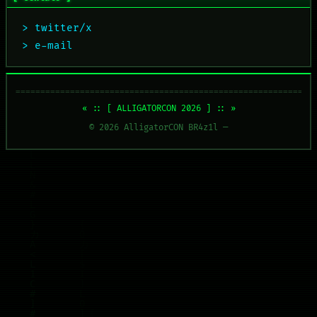
> twitter/x
> e-mail
============================================================
« :: [ ALLIGATORCON 2026 ] :: »
©
2026
AlligatorCON BR4z1l —