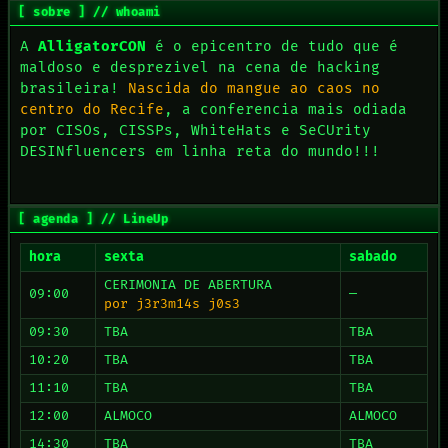
[ sobre ] // whoami
A
AlligatorCON
é o epicentro de tudo que é
maldoso e desprezivel na cena de hacking
brasileira!
Nascida do mangue ao caos no
centro do Recife
, a conferencia mais odiada
por CISOs, CISSPs, WhiteHats e SeCUrity
DESINfluencers em linha reta do mundo!!!
[ agenda ] // LineUp
hora
sexta
sabado
CERIMONIA DE ABERTURA
09:00
—
por j3r3m14s j0s3
09:30
TBA
TBA
10:20
TBA
TBA
11:10
TBA
TBA
12:00
ALMOCO
ALMOCO
14:30
TBA
TBA